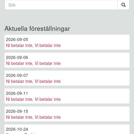
Sökformulär
Sök
Aktuella föreställningar
2026-09-05
Ni betalar inte, Vi betalar inte
2026-09-06
Ni betalar inte, Vi betalar inte
2026-09-07
Ni betalar inte, Vi betalar inte
2026-09-11
Ni betalar inte, Vi betalar inte
2026-09-15
Ni betalar inte, Vi betalar inte
2026-10-24