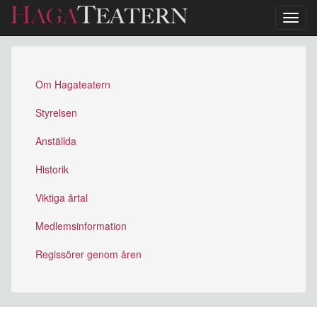
Toggl
navig
Hoppa
till
huvudinnehåll
Om Hagateatern
Styrelsen
Anställda
Historik
Viktiga årtal
Medlemsinformation
Regissörer genom åren