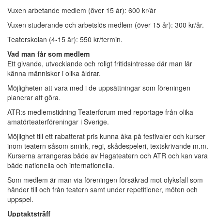
Vuxen arbetande medlem (över 15 år): 600 kr/år
Vuxen studerande och arbetslös medlem (över 15 år): 300 kr/år.
Teaterskolan (4-15 år): 550 kr/termin.
Vad man får som medlem
Ett givande, utvecklande och roligt fritidsintresse där man lär
känna människor i olika åldrar.
Möjligheten att vara med i de uppsättningar som föreningen
planerar att göra.
ATR:s medlemstidning Teaterforum med reportage från olika
amatörteaterföreningar i Sverige.
Möjlighet till ett rabatterat pris kunna åka på festivaler och kurser
inom teatern såsom smink, regi, skådespeleri, textskrivande m.m.
Kurserna arrangeras både av Hagateatern och ATR och kan vara
både nationella och internationella.
Som medlem är man via föreningen försäkrad mot olyksfall som
händer till och från teatern samt under repetitioner, möten och
uppspel.
Upptaktsträff