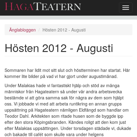
Toggl
navig
Hoppa
till
Änglabloggen
Hösten 2012 - Augusti
huvudinnehåll
Hösten 2012 - Augusti
Sommaren har lidit mot sitt slut och höstterminen har startat. Här
kommer lite bilder på vad vi har gjort under augustimånad.
Under Malakias hade vi fantastiskt hjälp och stöd av många
människor från Hagateatern så under vår andra arbetsvecka
bestämde vi att göra samma sak för några av dem som hjälpt
oss. Vi jobbade vi med att arbeta runtikring en annan grupps
uppsättning på Hagateatern nämligen Eldfängd som handlar om
Teodor Dahl. Arkitekten som ritade husen som de byggde ipp
efter den stora Köpingsbranden. Kändes roligt att den kom just
efter Malakias uppsättingen. Under torsdagen städade vi, dukade
och bakade till cafét som skulle vara under helgens