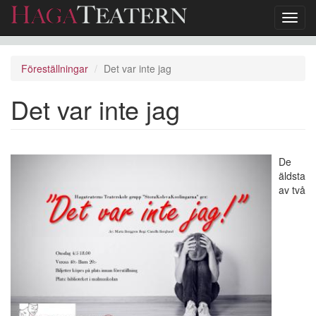
Toggl
navig
Hoppa
till
Föreställningar
Det var inte jag
huvudinnehåll
Det var inte jag
De
äldsta
av två