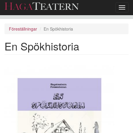
Toggl
navig
Hoppa
till
Föreställningar
En Spökhistoria
huvudinnehåll
En Spökhistoria