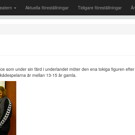
eatern
Aktuella föreställningar
Tidigare föreställningar
Ä
lice som under sin färd i underlandet möter den ena tokiga figuren efte
skådespelarna är mellan 13-15 år gamla.