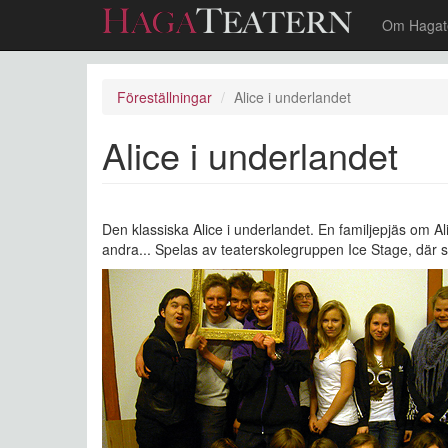
Om Hagat
Hoppa
till
Föreställningar
Alice i underlandet
huvudinnehåll
Alice i underlandet
Den klassiska Alice i underlandet. En familjepjäs om A
andra... Spelas av teaterskolegruppen Ice Stage, där 