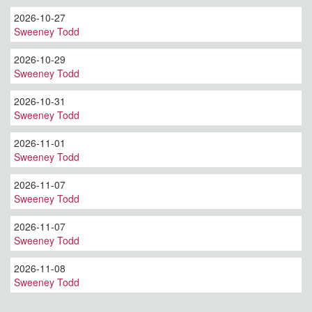
2026-10-27
Sweeney Todd
2026-10-29
Sweeney Todd
2026-10-31
Sweeney Todd
2026-11-01
Sweeney Todd
2026-11-07
Sweeney Todd
2026-11-07
Sweeney Todd
2026-11-08
Sweeney Todd