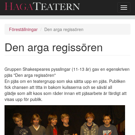
Toggl
navig
Hoppa
till
Föreställningar
Den arga regissören
huvudinnehåll
Den arga regissören
Gruppen Shakespeares pysslingar (11-13 år) gav en egenskriven
pjäs "Den arga regissören"
En pjäs om en teatergrupp som ska sätta upp en pjäs. Publiken
fick chansen att titta in bakom kulisserna och se såväl all
glädje som allt kaos som råder innan ett pjäsarbete är färdigt att
visas upp för publik.