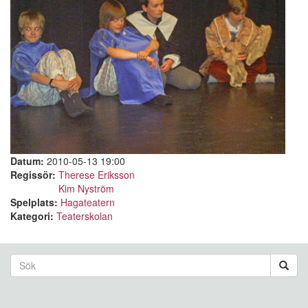
Datum:
2010-05-13 19:00
Regissör:
Therese Eriksson
Kim Nyström
Spelplats:
Hagateatern
Kategori:
Teaterskolan
Sökformulär
Sök