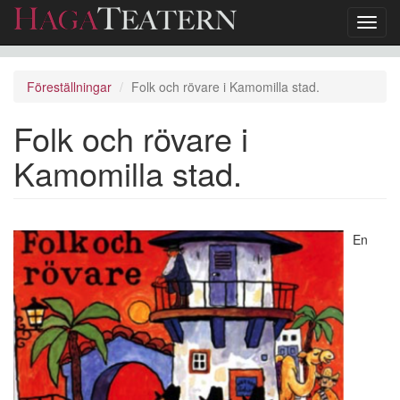
Toggl
navig
Hoppa
till
Föreställningar
Folk och rövare i Kamomilla stad.
huvudinnehåll
Folk och rövare i
Kamomilla stad.
En