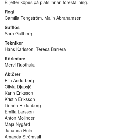
Biljetter köpes på plats innan föreställning.
Regi
Camilla Tengström, Malin Abrahamsen
Sufflös
Sara Gullberg
Tekniker
Hans Karlsson, Teresa Barrera
Körledare
Mervi Ruothula
Aktörer
Elin Anderberg
Olivia Djupsjö
Karin Eriksson
Kristin Eriksson
Linnéa Hildenborg
Emilia Larsson
Anton Molinder
Maja Nygård
Johanna Ruin
Amanda Strömvall