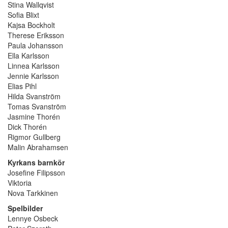
Stina Wallqvist
Sofia Blixt
Kajsa Bockholt
Therese Eriksson
Paula Johansson
Ella Karlsson
Linnea Karlsson
Jennie Karlsson
Elias Pihl
Hilda Svanström
Tomas Svanström
Jasmine Thorén
Dick Thorén
Rigmor Gullberg
Malin Abrahamsen
Kyrkans barnkör
Josefine Filipsson
Viktoria
Nova Tarkkinen
Spelbilder
Lennye Osbeck