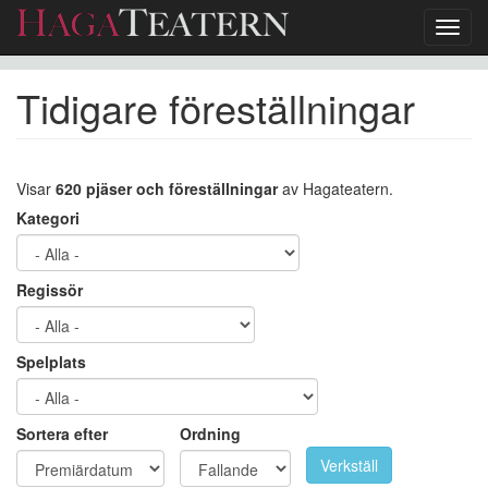
Toggl
navig
Hoppa
Tidigare föreställningar
till
huvudinnehåll
Visar
620 pjäser och föreställningar
av Hagateatern.
Kategori
Regissör
Spelplats
Sortera efter
Ordning
Verkställ