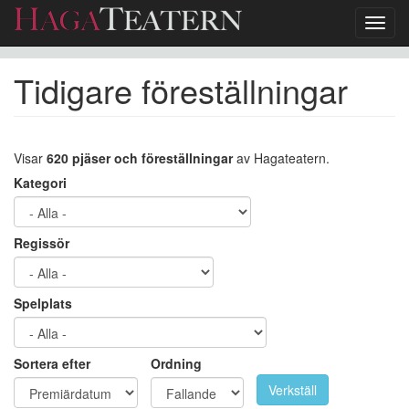
Toggl
navig
Hoppa
Tidigare föreställningar
till
huvudinnehåll
Visar
620 pjäser och föreställningar
av Hagateatern.
Kategori
Regissör
Spelplats
Sortera efter
Ordning
Verkställ