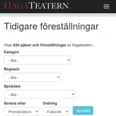
Toggl
navig
Hoppa
Tidigare föreställningar
till
huvudinnehåll
Visar
620 pjäser och föreställningar
av Hagateatern.
Kategori
Regissör
Spelplats
Sortera efter
Ordning
Verkställ