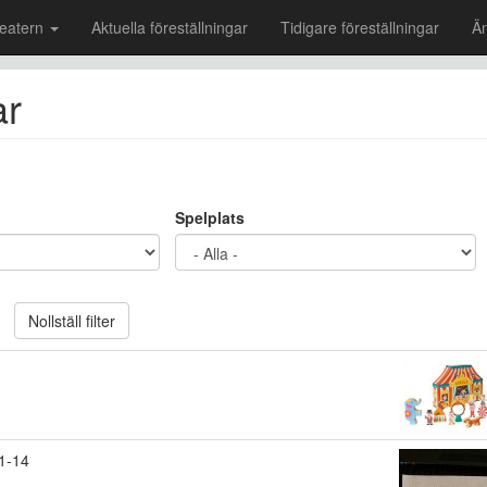
eatern
Aktuella föreställningar
Tidigare föreställningar
Ä
ar
Spelplats
Nollställ filter
1-14