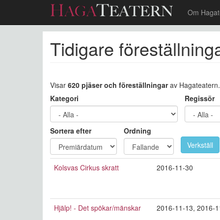
Om Hagat
Hoppa
Tidigare föreställning
till
huvudinnehåll
Visar
620 pjäser och föreställningar
av Hagateatern.
Kategori
Regissör
Sortera efter
Ordning
Verkställ
Kolsvas Cirkus skratt
2016-11-30
Hjälp! - Det spökar/mänskar
2016-11-13
,
2016-1