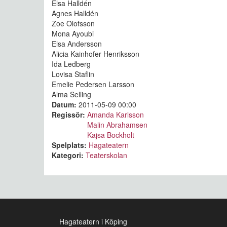
Elsa Halldén
Agnes Halldén
Zoe Olofsson
Mona Ayoubi
Elsa Andersson
Alicia Kainhofer Henriksson
Ida Ledberg
Lovisa Staflin
Emelie Pedersen Larsson
Alma Selling
Datum:
2011-05-09 00:00
Regissör:
Amanda Karlsson
Malin Abrahamsen
Kajsa Bockholt
Spelplats:
Hagateatern
Kategori:
Teaterskolan
Hagateatern i Köping