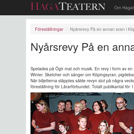
Om Hagat
Hoppa
till
Föreställningar
Nyårsrevy På en annan scen i Kö
huvudinnehåll
Nyårsrevy På en anna
Spelades på Ögir mat och musik. En revy i form av en 
Winter. Sketcher och sånger om Köpingsyran, pigdebat
När biljetterna släpptes sålde revyn slut på några veck
föreställning för Lärarförbundet. Totalt publikantal för