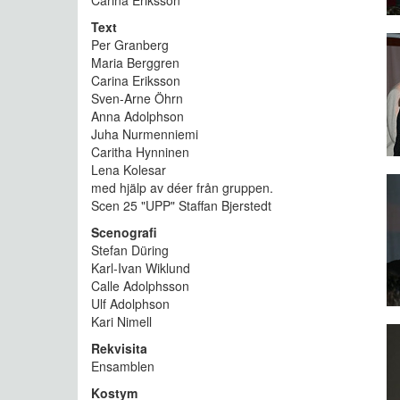
Carina Eriksson
Text
Per Granberg
Maria Berggren
Carina Eriksson
Sven-Arne Öhrn
Anna Adolphson
Juha Nurmenniemi
Caritha Hynninen
Lena Kolesar
med hjälp av déer från gruppen.
Scen 25 "UPP" Staffan Bjerstedt
Scenografi
Stefan Düring
Karl-Ivan Wiklund
Calle Adolphsson
Ulf Adolphson
Kari Nimell
Rekvisita
Ensamblen
Kostym