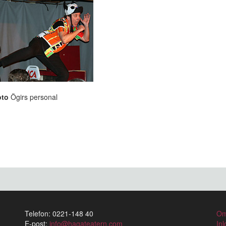
oto
Ögirs personal
Telefon: 0221-148 40
Om
E-post:
info@hagateatern.com
In