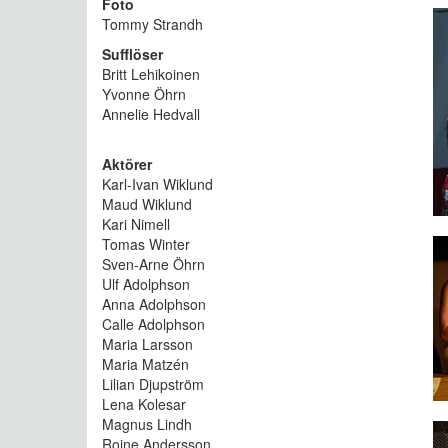
Foto
Tommy Strandh
Sufflöser
Britt Lehikoinen
Yvonne Öhrn
Annelie Hedvall
Aktörer
Karl-Ivan Wiklund
Maud Wiklund
Kari Nimell
Tomas Winter
Sven-Arne Öhrn
Ulf Adolphson
Anna Adolphson
Calle Adolphson
Maria Larsson
Maria Matzén
Lilian Djupström
Lena Kolesar
Magnus Lindh
Roine Andersson