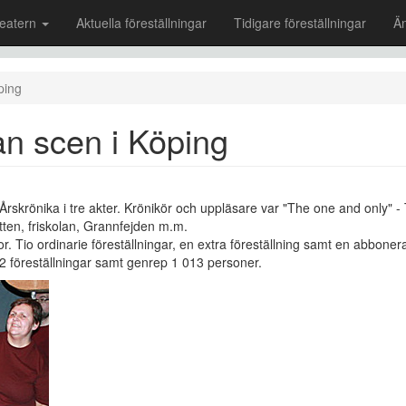
eatern
Aktuella föreställningar
Tidigare föreställningar
Ä
ping
n scen i Köping
Årskrönika i tre akter. Krönikör och uppläsare var "The one and only" 
ten, friskolan, Grannfejden m.m.
or. Tio ordinarie föreställningar, en extra föreställning samt en abboner
 12 föreställningar samt genrep 1 013 personer.