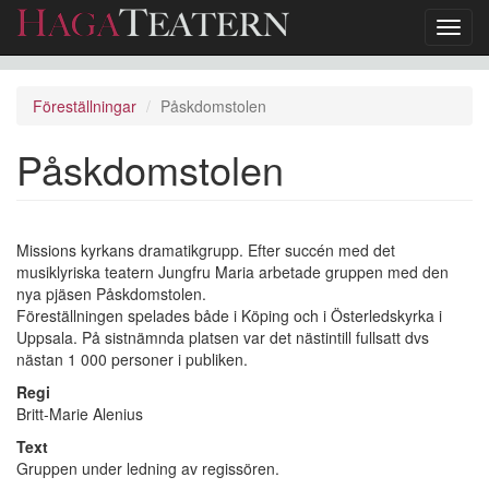
Toggl
navig
Hoppa
till
Föreställningar
Påskdomstolen
huvudinnehåll
Påskdomstolen
Missions kyrkans dramatikgrupp. Efter succén med det
musiklyriska teatern Jungfru Maria arbetade gruppen med den
nya pjäsen Påskdomstolen.
Föreställningen spelades både i Köping och i Österledskyrka i
Uppsala. På sistnämnda platsen var det nästintill fullsatt dvs
nästan 1 000 personer i publiken.
Regi
Britt-Marie Alenius
Text
Gruppen under ledning av regissören.