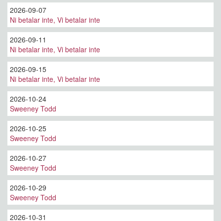
2026-09-07
Ni betalar inte, Vi betalar inte
2026-09-11
Ni betalar inte, Vi betalar inte
2026-09-15
Ni betalar inte, Vi betalar inte
2026-10-24
Sweeney Todd
2026-10-25
Sweeney Todd
2026-10-27
Sweeney Todd
2026-10-29
Sweeney Todd
2026-10-31