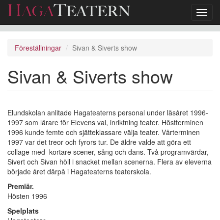
Toggl
navig
Hoppa
till
Föreställningar
Sivan & Siverts show
huvudinnehåll
Sivan & Siverts show
Elundskolan anlitade Hagateaterns personal under läsåret 1996-
1997 som lärare för Elevens val, inriktning teater. Höstterminen
1996 kunde femte och sjätteklassare välja teater. Vårterminen
1997 var det treor och fyrors tur. De äldre valde att göra ett
collage med kortare scener, sång och dans. Två programvärdar,
Sivert och Sivan höll i snacket mellan scenerna. Flera av eleverna
började året därpå i Hagateaterns teaterskola.
Premiär.
Hösten 1996
Spelplats