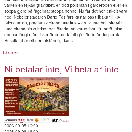
varken en fejkad graviditet, en död polisman i garderoben eller en
soppa gjord på fågelmat stoppa henne. Nu får det helt enkelt vara
nog. Nobelpristagaren Dario Fos fars kastar oss tillbaka till 70-
talets Italien, präglat av ekonomisk kris – en tid inte helt olik vår
med ekonomiska kriser och ökade matvarupriser. En berättelse
om hur långt människor är beredda att gå när de är desperata.
Resultatet är ett oemotståndligt kaos.
Läs mer
om
Ni
betalar
Ni betalar inte, Vi betalar inte
inte,
Vi
betalar
inte
2026-09-05 16:00
2026-09-06 16:00