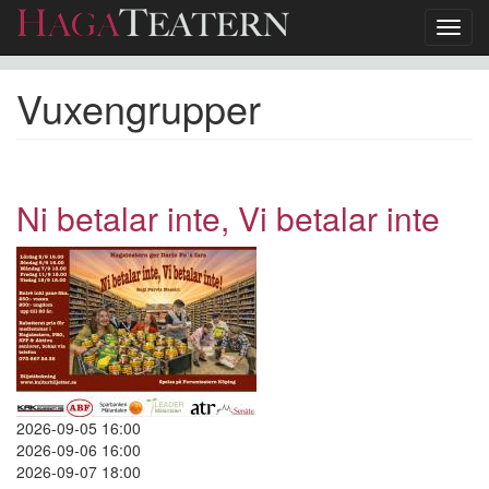
Toggl
navig
Hoppa
Vuxengrupper
till
huvudinnehåll
Ni betalar inte, Vi betalar inte
2026-09-05 16:00
2026-09-06 16:00
2026-09-07 18:00