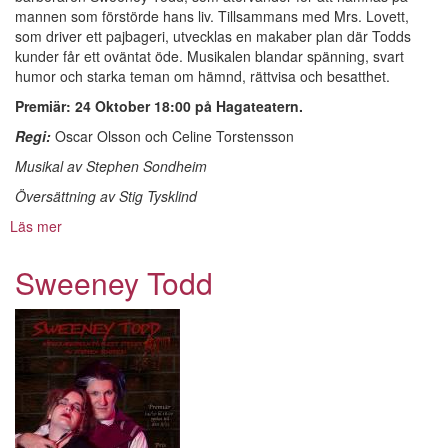
mannen som förstörde hans liv. Tillsammans med Mrs. Lovett,
som driver ett pajbageri, utvecklas en makaber plan där Todds
kunder får ett oväntat öde. Musikalen blandar spänning, svart
humor och starka teman om hämnd, rättvisa och besatthet.
Premiär: 24 Oktober 18:00 på Hagateatern.
Regi:
Oscar Olsson och Celine Torstensson
Musikal av Stephen Sondheim
Översättning av Stig Tysklind
Läs mer
om
Sweeney
Todd
Sweeney Todd