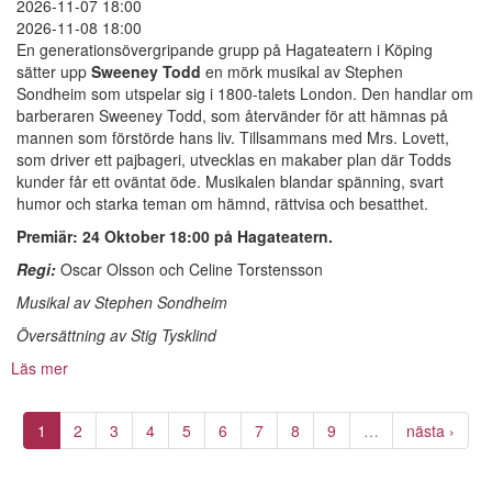
2026-11-07 18:00
2026-11-08 18:00
En generationsövergripande grupp på Hagateatern i Köping
sätter upp
Sweeney Todd
en mörk musikal av Stephen
Sondheim som utspelar sig i 1800-talets London. Den handlar om
barberaren Sweeney Todd, som återvänder för att hämnas på
mannen som förstörde hans liv. Tillsammans med Mrs. Lovett,
som driver ett pajbageri, utvecklas en makaber plan där Todds
kunder får ett oväntat öde. Musikalen blandar spänning, svart
humor och starka teman om hämnd, rättvisa och besatthet.
Premiär: 24 Oktober 18:00 på Hagateatern.
Regi:
Oscar Olsson och Celine Torstensson
Musikal av Stephen Sondheim
Översättning av Stig Tysklind
Läs mer
om
Sweeney
Todd
1
2
3
4
5
6
7
8
9
…
nästa ›