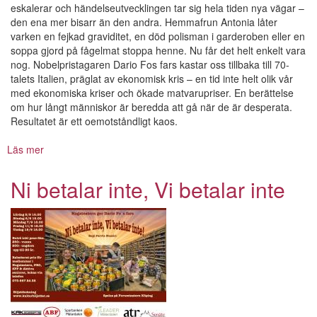
eskalerar och händelseutvecklingen tar sig hela tiden nya vägar –
den ena mer bisarr än den andra. Hemmafrun Antonia låter
varken en fejkad graviditet, en död polisman i garderoben eller en
soppa gjord på fågelmat stoppa henne. Nu får det helt enkelt vara
nog. Nobelpristagaren Dario Fos fars kastar oss tillbaka till 70-
talets Italien, präglat av ekonomisk kris – en tid inte helt olik vår
med ekonomiska kriser och ökade matvarupriser. En berättelse
om hur långt människor är beredda att gå när de är desperata.
Resultatet är ett oemotståndligt kaos.
Läs mer
om
Ni
betalar
Ni betalar inte, Vi betalar inte
inte,
Vi
betalar
inte