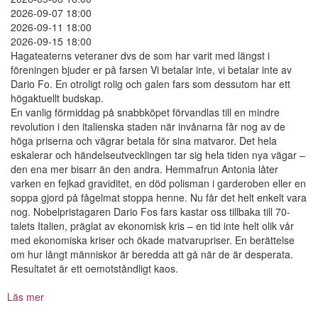
2026-09-07 18:00
2026-09-11 18:00
2026-09-15 18:00
Hagateaterns veteraner dvs de som har varit med längst i
föreningen bjuder er på farsen Vi betalar inte, vi betalar inte av
Dario Fo. En otroligt rolig och galen fars som dessutom har ett
högaktuellt budskap.
En vanlig förmiddag på snabbköpet förvandlas till en mindre
revolution i den italienska staden när invånarna får nog av de
höga priserna och vägrar betala för sina matvaror. Det hela
eskalerar och händelseutvecklingen tar sig hela tiden nya vägar –
den ena mer bisarr än den andra. Hemmafrun Antonia låter
varken en fejkad graviditet, en död polisman i garderoben eller en
soppa gjord på fågelmat stoppa henne. Nu får det helt enkelt vara
nog. Nobelpristagaren Dario Fos fars kastar oss tillbaka till 70-
talets Italien, präglat av ekonomisk kris – en tid inte helt olik vår
med ekonomiska kriser och ökade matvarupriser. En berättelse
om hur långt människor är beredda att gå när de är desperata.
Resultatet är ett oemotståndligt kaos.
Läs mer
om
Ni