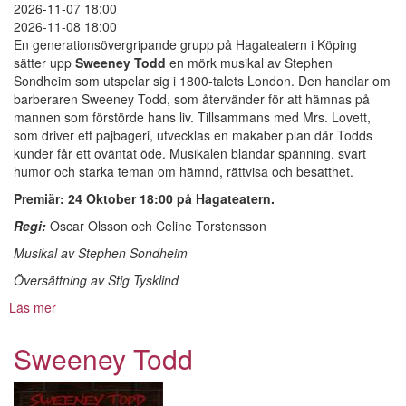
2026-11-07 18:00
2026-11-08 18:00
En generationsövergripande grupp på Hagateatern i Köping
sätter upp
Sweeney Todd
en mörk musikal av Stephen
Sondheim som utspelar sig i 1800-talets London. Den handlar om
barberaren Sweeney Todd, som återvänder för att hämnas på
mannen som förstörde hans liv. Tillsammans med Mrs. Lovett,
som driver ett pajbageri, utvecklas en makaber plan där Todds
kunder får ett oväntat öde. Musikalen blandar spänning, svart
humor och starka teman om hämnd, rättvisa och besatthet.
Premiär: 24 Oktober 18:00 på Hagateatern.
Regi:
Oscar Olsson och Celine Torstensson
Musikal av Stephen Sondheim
Översättning av Stig Tysklind
Läs mer
om
Sweeney
Todd
Sweeney Todd