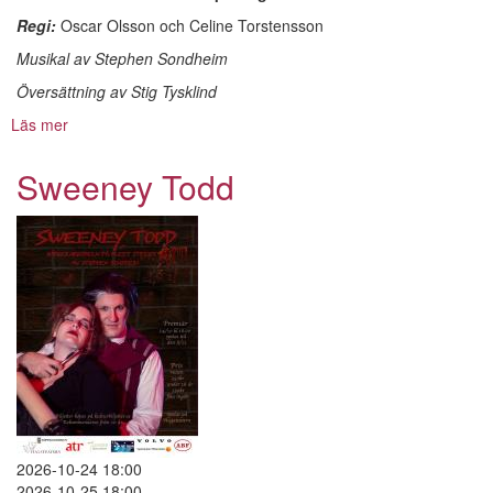
Regi:
Oscar Olsson och Celine Torstensson
Musikal av Stephen Sondheim
Översättning av Stig Tysklind
Läs mer
om
Sweeney
Todd
Sweeney Todd
2026-10-24 18:00
2026-10-25 18:00