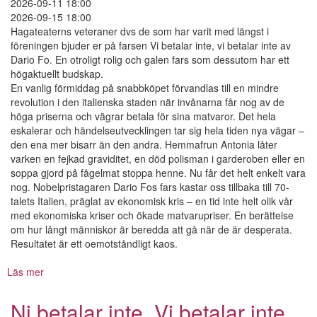
2026-09-11 18:00
2026-09-15 18:00
Hagateaterns veteraner dvs de som har varit med längst i
föreningen bjuder er på farsen Vi betalar inte, vi betalar inte av
Dario Fo. En otroligt rolig och galen fars som dessutom har ett
högaktuellt budskap.
En vanlig förmiddag på snabbköpet förvandlas till en mindre
revolution i den italienska staden när invånarna får nog av de
höga priserna och vägrar betala för sina matvaror. Det hela
eskalerar och händelseutvecklingen tar sig hela tiden nya vägar –
den ena mer bisarr än den andra. Hemmafrun Antonia låter
varken en fejkad graviditet, en död polisman i garderoben eller en
soppa gjord på fågelmat stoppa henne. Nu får det helt enkelt vara
nog. Nobelpristagaren Dario Fos fars kastar oss tillbaka till 70-
talets Italien, präglat av ekonomisk kris – en tid inte helt olik vår
med ekonomiska kriser och ökade matvarupriser. En berättelse
om hur långt människor är beredda att gå när de är desperata.
Resultatet är ett oemotståndligt kaos.
Läs mer
om
Ni
betalar
Ni betalar inte, Vi betalar inte
inte,