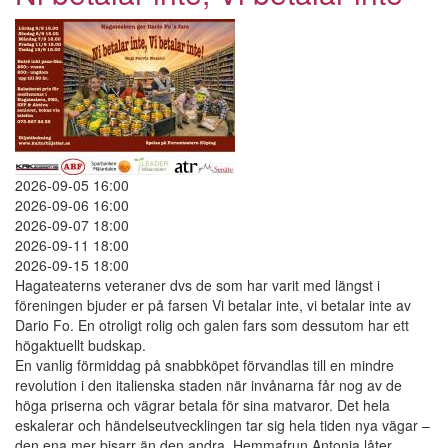
Vi
betalar
inte
2026-09-05 16:00
2026-09-06 16:00
2026-09-07 18:00
2026-09-11 18:00
2026-09-15 18:00
Hagateaterns veteraner dvs de som har varit med längst i
föreningen bjuder er på farsen Vi betalar inte, vi betalar inte av
Dario Fo. En otroligt rolig och galen fars som dessutom har ett
högaktuellt budskap.
En vanlig förmiddag på snabbköpet förvandlas till en mindre
revolution i den italienska staden när invånarna får nog av de
höga priserna och vägrar betala för sina matvaror. Det hela
eskalerar och händelseutvecklingen tar sig hela tiden nya vägar –
den ena mer bisarr än den andra. Hemmafrun Antonia låter