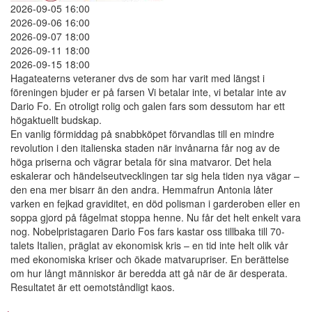
2026-09-05 16:00
2026-09-06 16:00
2026-09-07 18:00
2026-09-11 18:00
2026-09-15 18:00
Hagateaterns veteraner dvs de som har varit med längst i
föreningen bjuder er på farsen Vi betalar inte, vi betalar inte av
Dario Fo. En otroligt rolig och galen fars som dessutom har ett
högaktuellt budskap.
En vanlig förmiddag på snabbköpet förvandlas till en mindre
revolution i den italienska staden när invånarna får nog av de
höga priserna och vägrar betala för sina matvaror. Det hela
eskalerar och händelseutvecklingen tar sig hela tiden nya vägar –
den ena mer bisarr än den andra. Hemmafrun Antonia låter
varken en fejkad graviditet, en död polisman i garderoben eller en
soppa gjord på fågelmat stoppa henne. Nu får det helt enkelt vara
nog. Nobelpristagaren Dario Fos fars kastar oss tillbaka till 70-
talets Italien, präglat av ekonomisk kris – en tid inte helt olik vår
med ekonomiska kriser och ökade matvarupriser. En berättelse
om hur långt människor är beredda att gå när de är desperata.
Resultatet är ett oemotståndligt kaos.