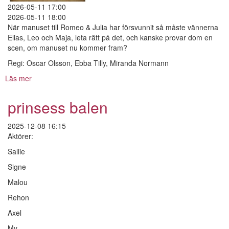
2026-05-11 17:00
2026-05-11 18:00
När manuset till Romeo & Julia har försvunnit så måste vännerna
Elias, Leo och Maja, leta rätt på det, och kanske provar dom en
scen, om manuset nu kommer fram?
Regi: Oscar Olsson, Ebba Tilly, Miranda Normann
Läs mer
om
Vart
är
prinsess balen
Romeo
&
2025-12-08 16:15
Julia
Aktörer:
Sallie
Signe
Malou
Rehon
Axel
My