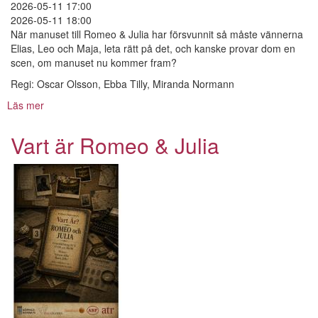
2026-05-11 17:00
2026-05-11 18:00
När manuset till Romeo & Julia har försvunnit så måste vännerna
Elias, Leo och Maja, leta rätt på det, och kanske provar dom en
scen, om manuset nu kommer fram?
Regi: Oscar Olsson, Ebba Tilly, Miranda Normann
Läs mer
om
Vart
är
Vart är Romeo & Julia
Romeo
&
Julia