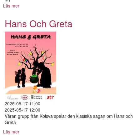
Läs mer
om
prinsess
balen
Hans Och Greta
2025-05-17 11:00
2025-05-17 12:00
Våran grupp från Kolsva spelar den klasiska sagan om Hans och
Greta
Läs mer
om
Hans