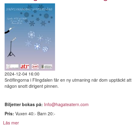
2024-12-04 16:00
Snöflingorna i Flingdalen får en ny utmaning när dom upptäckt att
någon snott dirigent pinnen.
Biljetter bokas på:
Info@hagateatern.com
Pris:
Vuxen 40:- Barn 20:-
Läs mer
om
Sönflingornas
Vintersång