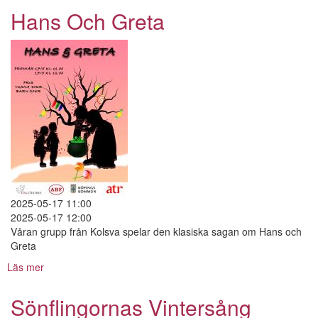
Och
Hans Och Greta
Greta
2025-05-17 11:00
2025-05-17 12:00
Våran grupp från Kolsva spelar den klasiska sagan om Hans och
Greta
Läs mer
om
Hans
Och
Sönflingornas Vintersång
Greta