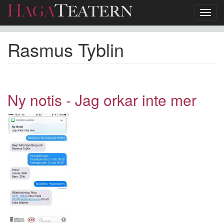
Toggl
navig
Hoppa
Rasmus Tyblin
till
huvudinnehåll
Ny notis - Jag orkar inte mer