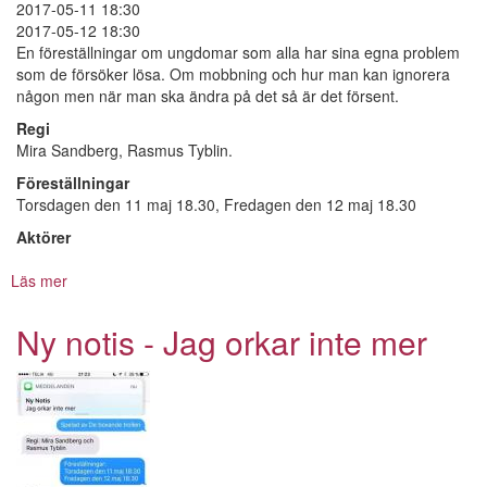
2017-05-11 18:30
2017-05-12 18:30
En föreställningar om ungdomar som alla har sina egna problem
som de försöker lösa. Om mobbning och hur man kan ignorera
någon men när man ska ändra på det så är det försent.
Regi
Mira Sandberg, Rasmus Tyblin.
Föreställningar
Torsdagen den 11 maj 18.30, Fredagen den 12 maj 18.30
Aktörer
Läs mer
om
Ny
notis
Ny notis - Jag orkar inte mer
-
Jag
orkar
inte
mer