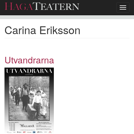
Toggl
navig
Hoppa
Carina Eriksson
till
huvudinnehåll
Utvandrarna