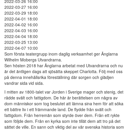
2022-03-26 16:00
2022-03-27 16:00
2022-03-29 18:00
2022-04-01 18:00
2022-04-02 16:00
2022-04-03 16:00
2022-04-04 18:00
2022-03-25 13:00
2022-04-07 10:00
Som första teatergrupp inom daglig verksamhet ger Änglarna
Wilhelm Mobergs Utvandrarna.
Sen hösten 2018 har Änglarna arbetat med Utvandrarna och nu
är det äntligen dags att sjösätta skeppet Charlotta. Följ med oss
på denna innehållsrika föreställning där sorgen och glädjen
vandrar sida vid sida.
I mitten av 1800-talet var Jorden i Sverige mager och stenig, det
rådde svält och fattigdom. De här är berättelsen om några av
dom människor som tog beslutet att lämna sina hem för att söka
ett bättre liv i ett främmande land. De flydde från svält och
fattigdom. Från herremän som styrde över dem. Från ett rykte
som följde dem. Från en kyrka som inte tillät dem att tro på det
sättet de ville. En sann och viktig del av vår svenska historia som