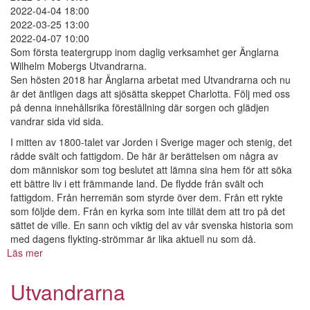
2022-04-04 18:00
2022-03-25 13:00
2022-04-07 10:00
Som första teatergrupp inom daglig verksamhet ger Änglarna
Wilhelm Mobergs Utvandrarna.
Sen hösten 2018 har Änglarna arbetat med Utvandrarna och nu
är det äntligen dags att sjösätta skeppet Charlotta. Följ med oss
på denna innehållsrika föreställning där sorgen och glädjen
vandrar sida vid sida.
I mitten av 1800-talet var Jorden i Sverige mager och stenig, det
rådde svält och fattigdom. De här är berättelsen om några av
dom människor som tog beslutet att lämna sina hem för att söka
ett bättre liv i ett främmande land. De flydde från svält och
fattigdom. Från herremän som styrde över dem. Från ett rykte
som följde dem. Från en kyrka som inte tillät dem att tro på det
sättet de ville. En sann och viktig del av vår svenska historia som
med dagens flykting-strömmar är lika aktuell nu som då.
Läs mer
om
Utvandrarna
Utvandrarna