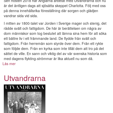
Sen hösten 2018 har Änglarna arbetat med Utvandrarna och nu
är det äntligen dags att sjösätta skeppet Charlotta. Följ med oss
på denna innehållsrika föreställning där sorgen och glädjen
vandrar sida vid sida.
I mitten av 1800-talet var Jorden i Sverige mager och stenig, det
rådde svält och fattigdom. De här är berättelsen om några av
dom människor som tog beslutet att lämna sina hem för att söka
ett bättre liv i ett främmande land. De flydde från svält och
fattigdom. Från herremän som styrde över dem. Från ett rykte
som följde dem. Från en kyrka som inte tillät dem att tro på det
sättet de ville. En sann och viktig del av vår svenska historia som
med dagens flykting-strömmar är lika aktuell nu som då.
Läs mer
om
Utvandrarna
Utvandrarna