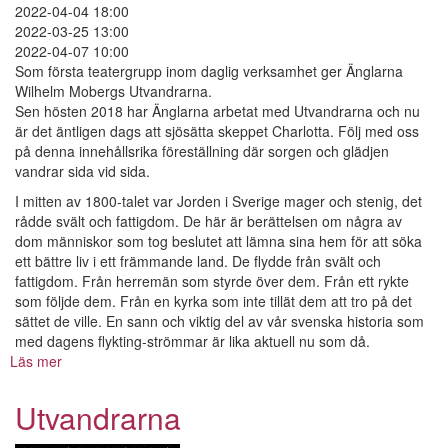
2022-04-04 18:00
2022-03-25 13:00
2022-04-07 10:00
Som första teatergrupp inom daglig verksamhet ger Änglarna
Wilhelm Mobergs Utvandrarna.
Sen hösten 2018 har Änglarna arbetat med Utvandrarna och nu
är det äntligen dags att sjösätta skeppet Charlotta. Följ med oss
på denna innehållsrika föreställning där sorgen och glädjen
vandrar sida vid sida.
I mitten av 1800-talet var Jorden i Sverige mager och stenig, det
rådde svält och fattigdom. De här är berättelsen om några av
dom människor som tog beslutet att lämna sina hem för att söka
ett bättre liv i ett främmande land. De flydde från svält och
fattigdom. Från herremän som styrde över dem. Från ett rykte
som följde dem. Från en kyrka som inte tillät dem att tro på det
sättet de ville. En sann och viktig del av vår svenska historia som
med dagens flykting-strömmar är lika aktuell nu som då.
Läs mer
om
Utvandrarna
Utvandrarna