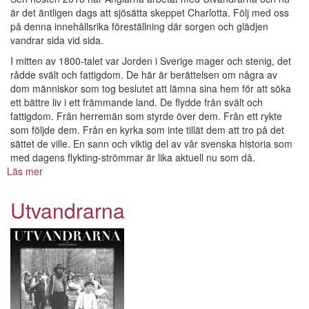
är det äntligen dags att sjösätta skeppet Charlotta. Följ med oss
på denna innehållsrika föreställning där sorgen och glädjen
vandrar sida vid sida.
I mitten av 1800-talet var Jorden i Sverige mager och stenig, det
rådde svält och fattigdom. De här är berättelsen om några av
dom människor som tog beslutet att lämna sina hem för att söka
ett bättre liv i ett främmande land. De flydde från svält och
fattigdom. Från herremän som styrde över dem. Från ett rykte
som följde dem. Från en kyrka som inte tillät dem att tro på det
sättet de ville. En sann och viktig del av vår svenska historia som
med dagens flykting-strömmar är lika aktuell nu som då.
Läs mer
om
Utvandrarna
Utvandrarna