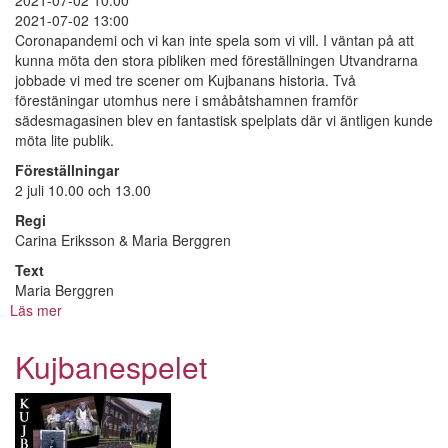
2021-07-02 10:00
2021-07-02 13:00
Coronapandemi och vi kan inte spela som vi vill. I väntan på att
kunna möta den stora pibliken med föreställningen Utvandrarna
jobbade vi med tre scener om Kujbanans historia. Två
förestäningar utomhus nere i småbåtshamnen framför
sädesmagasinen blev en fantastisk spelplats där vi äntligen kunde
möta lite publik.
Föreställningar
2 juli 10.00 och 13.00
Regi
Carina Eriksson & Maria Berggren
Text
Maria Berggren
Läs mer
om
Kujbanespelet
Kujbanespelet