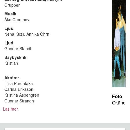
Gruppen
Musik
Åke Cromnov
Ljus
Nena Kuzli, Annika Öhrn
Ljud
Gunnar Standh
Baybyskrik
Kristian
Aktörer
Liisa Purontaka
Carina Eriksson
Kristina Aspengren
Foto
Gunnar Strandh
Okänd
Läs mer
om
Ellen
dellen