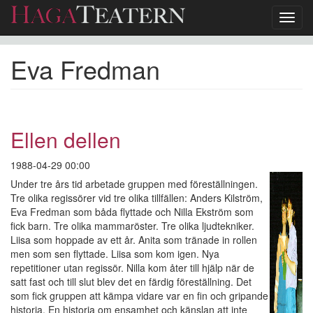
Toggl
navig
Hoppa
Eva Fredman
till
huvudinnehåll
Ellen dellen
1988-04-29 00:00
Under tre års tid arbetade gruppen med föreställningen.
Tre olika regissörer vid tre olika tillfällen: Anders Kilström,
Eva Fredman som båda flyttade och Nilla Ekström som
fick barn. Tre olika mammaröster. Tre olika ljudtekniker.
Liisa som hoppade av ett år. Anita som tränade in rollen
men som sen flyttade. Liisa som kom igen. Nya
repetitioner utan regissör. Nilla kom åter till hjälp när de
satt fast och till slut blev det en färdig föreställning. Det
som fick gruppen att kämpa vidare var en fin och gripande
historia. En historia om ensamhet och känslan att inte