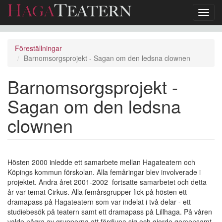
Toggl
navig
Hoppa
till
Föreställningar
huvudinnehåll
Barnomsorgsprojekt - Sagan om den ledsna clownen
Barnomsorgsprojekt -
Sagan om den ledsna
clownen
Hösten 2000 inledde ett samarbete mellan Hagateatern och
Köpings kommun förskolan. Alla femåringar blev involverade i
projektet. Andra året 2001-2002 fortsatte samarbetet och detta
år var temat Cirkus. Alla femårsgrupper fick på hösten ett
dramapass på Hagateatern som var indelat i två delar - ett
studiebesök på teatern samt ett dramapass på Lillhaga. På våren
valde några av grupperna att fördjupa sig och gjorde gemensamt