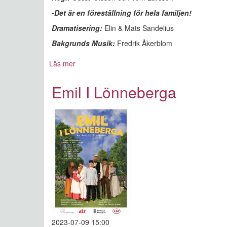
-Det är en föreställning för hela familjen!
Dramatisering:
Elin & Mats Sandelius
Bakgrunds Musik:
Fredrik Åkerblom
Läs mer
om
Emil
I
Emil I Lönneberga
Lönneberga
2023-07-09 15:00