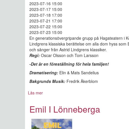
2023-07-16 15:00
2023-07-17 15:00
2023-07-18 17:00
2023-07-21 17:00
2023-07-22 15:00
2023-07-23 15:00
En generationsövergripande grupp på Hagateatern i Köp
Lindgrens klassiska berättelse om alla dom hyss som Em
och sånger från Astrid Lindgrens klassiker.
Regi:
Oscar Olsson och Tom Larsson
-Det är en föreställning för hela familjen!
Dramatisering:
Elin & Mats Sandelius
Bakgrunds Musik:
Fredrik Åkerblom
Läs mer
om
Emil
I
Emil I Lönneberga
Lönneberga