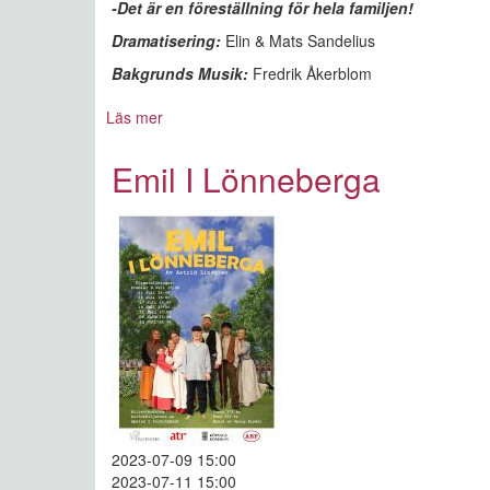
-Det är en föreställning för hela familjen!
Dramatisering:
Elin & Mats Sandelius
Bakgrunds Musik:
Fredrik Åkerblom
Läs mer
om
Emil
I
Emil I Lönneberga
Lönneberga
2023-07-09 15:00
2023-07-11 15:00