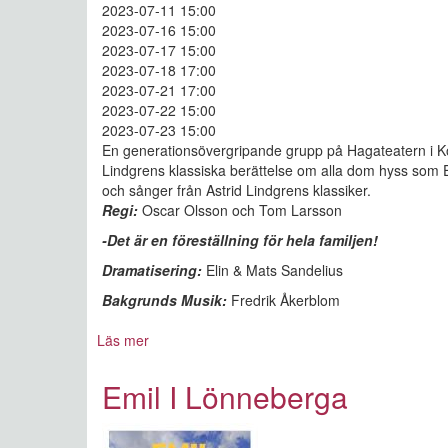
2023-07-11 15:00
2023-07-16 15:00
2023-07-17 15:00
2023-07-18 17:00
2023-07-21 17:00
2023-07-22 15:00
2023-07-23 15:00
En generationsövergripande grupp på Hagateatern i Köp
Lindgrens klassiska berättelse om alla dom hyss som Em
och sånger från Astrid Lindgrens klassiker.
Regi:
Oscar Olsson och Tom Larsson
-Det är en föreställning för hela familjen!
Dramatisering:
Elin & Mats Sandelius
Bakgrunds Musik:
Fredrik Åkerblom
Läs mer
om
Emil
I
Emil I Lönneberga
Lönneberga