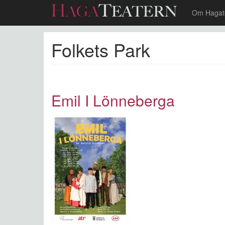
Om Hagat
Hoppa
Folkets Park
till
huvudinnehåll
Emil I Lönneberga