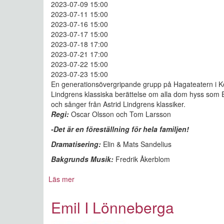
2023-07-09 15:00
2023-07-11 15:00
2023-07-16 15:00
2023-07-17 15:00
2023-07-18 17:00
2023-07-21 17:00
2023-07-22 15:00
2023-07-23 15:00
En generationsövergripande grupp på Hagateatern i Köp
Lindgrens klassiska berättelse om alla dom hyss som Em
och sånger från Astrid Lindgrens klassiker.
Regi:
Oscar Olsson och Tom Larsson
-Det är en föreställning för hela familjen!
Dramatisering:
Elin & Mats Sandelius
Bakgrunds Musik:
Fredrik Åkerblom
Läs mer
om
Emil
I
Emil I Lönneberga
Lönneberga