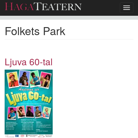
Toggl
navig
Hoppa
Folkets Park
till
huvudinnehåll
Ljuva 60-tal