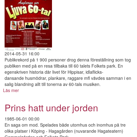
2014-05-31 16:00
Publikrekord på 1 900 personer drog denna föreställning som tog
publiken med på en resa tillbaka till 60 talets Folkets park. En
egenskriven historia där livet för Hippisar, idlaflicks-
dansande husmödrar, plankare, raggare mfl vävdes samman i en
salig blandning allt till tonerna av 60-tals musiken.
Läs mer
om
Ljuva
60-
Prins hatt under jorden
tal
1985-06-01 00:00
En saga om mod. Spelades både utomhus och inomhus på tre
olika platser i Köping - Hagagården (nuvarande Hagateatern)