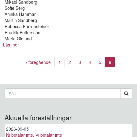
Mikael Sandberg
Sofie Berg
Annika Hammar
Martin Sandberg
Rebecca Farrensteiner
Fredrik Pettersson
Maria Gidlund
Läs mer
om
Prins
hatt
‹ föregående
1
2
3
4
5
6
under
jorden
Sökformulär
Sök
Aktuella föreställningar
2026-09-05
Ni betalar inte, Vi betalar inte