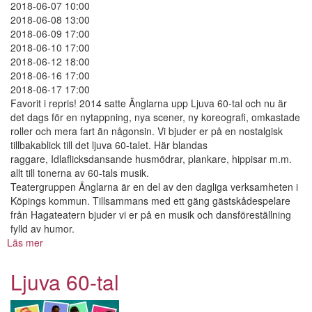
2018-06-07 10:00
2018-06-08 13:00
2018-06-09 17:00
2018-06-10 17:00
2018-06-12 18:00
2018-06-16 17:00
2018-06-17 17:00
Favorit i repris! 2014 satte Änglarna upp Ljuva 60-tal och nu är
det dags för en nytappning, nya scener, ny koreografi, omkastade
roller och mera fart än någonsin. Vi bjuder er på en nostalgisk
tillbakablick till det ljuva 60-talet. Här blandas
raggare, Idlaflicksdansande husmödrar, plankare, hippisar m.m.
allt till tonerna av 60-tals musik.
Teatergruppen Änglarna är en del av den dagliga verksamheten i
Köpings kommun. Tillsammans med ett gäng gästskådespelare
från Hagateatern bjuder vi er på en musik och dansföreställning
fylld av humor.
Läs mer
om
Ljuva
60-
Ljuva 60-tal
tal