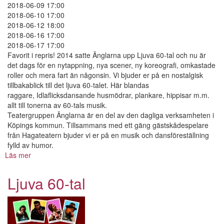
2018-06-09 17:00
2018-06-10 17:00
2018-06-12 18:00
2018-06-16 17:00
2018-06-17 17:00
Favorit i repris! 2014 satte Änglarna upp Ljuva 60-tal och nu är
det dags för en nytappning, nya scener, ny koreografi, omkastade
roller och mera fart än någonsin. Vi bjuder er på en nostalgisk
tillbakablick till det ljuva 60-talet. Här blandas
raggare, Idlaflicksdansande husmödrar, plankare, hippisar m.m.
allt till tonerna av 60-tals musik.
Teatergruppen Änglarna är en del av den dagliga verksamheten i
Köpings kommun. Tillsammans med ett gäng gästskådespelare
från Hagateatern bjuder vi er på en musik och dansföreställning
fylld av humor.
Läs mer
om
Ljuva
60-
Ljuva 60-tal
tal